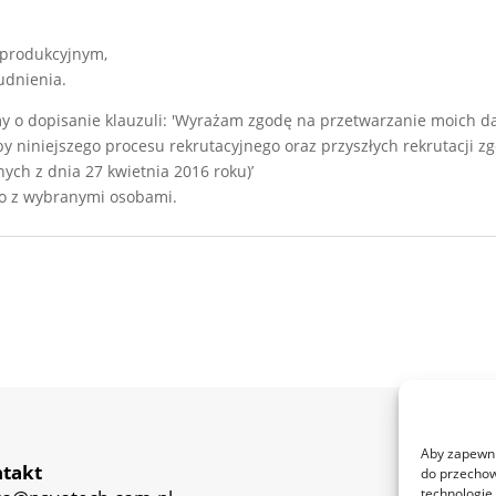
 produkcyjnym,
udnienia.
y o dopisanie klauzuli: 'Wyrażam zgodę na przetwarzanie moich 
by niniejszego procesu rekrutacyjnego oraz przyszłych rekrutacji zgod
ch z dnia 27 kwietnia 2016 roku)’
ko z wybranymi osobami.
Aby zapewnić
takt
do przechow
technologie