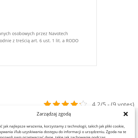
danych osobowych przez Navotech
nie z treścią art. 6 ust. 1 lit. a RODO
4.2/5 - (9 votes)
Zarządzaj zgodą
 jak najlepsze wrażenia, korzystamy z technologii, takich jak pliki cookie,
ywania i/lub uzyskiwania dostępu do informacji o urządzeniu. Zgoda na te
 pozwoli nam przetwarzać dane, takie jak zachowanie podczas