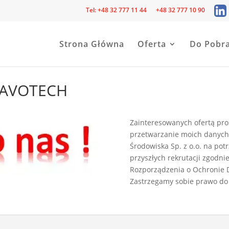
Tel: +48 32 777 11 44
+48 32 777 10 90
Strona Główna
Oferta
Do Pobra
NAVOTECH
Zainteresowanych ofertą pro
przetwarzanie moich danych
 Navotech
Środowiska Sp. z o.o. na pot
przyszłych rekrutacji zgodnie 
Rozporządzenia o Ochronie D
Zastrzegamy sobie prawo do 